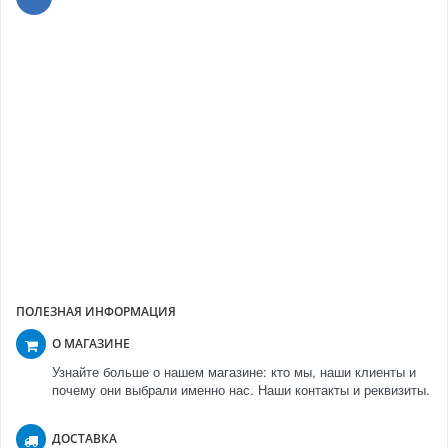
ПРИМЕЧАНИЕ
количество товара необходимо уточнять у менеджера
тюли от 14 до 45 м в рулоне
портьеры от 17 до 35 м в рулоне
оптовая цена от рулона
возможность отреза необходимо уточнять у менеджера
ПОЛЕЗНАЯ ИНФОРМАЦИЯ
О МАГАЗИНЕ
Узнайте больше о нашем магазине: кто мы, наши клиенты и
почему они выбрали именно нас. Наши контакты и реквизиты.
ДОСТАВКА